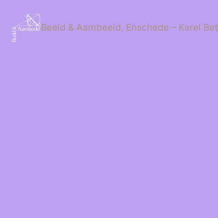
Ga
naar
de
Beeld & Aambeeld, Enschede – Karel Be
inhoud